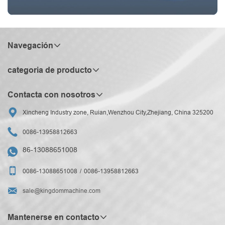
Navegación
categoria de producto
Contacta con nosotros

Xincheng Industry zone, Ruian,Wenzhou City,Zhejiang, China 325200

0086-13958812663
86-13088651008


0086-13088651008
0086-13958812663

sale@kingdommachine.com
Mantenerse en contacto