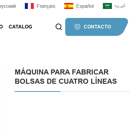
русский
Français
Español
العربية


O
CATALOG
CONTACTO


MÁQUINA PARA FABRICAR
BOLSAS DE CUATRO LÍNEAS