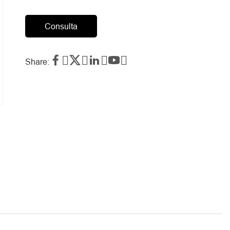
Consulta




Share: